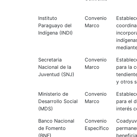
Instituto
Convenio
Establec
Paraguayo del
Marco
coordina
Indígena (INDI)
incorpor
indígena
mediante
Secretaria
Convenio
Establece
Nacional de la
Marco
para la 
Juventud (SNJ)
tendient
y otros s
Ministerio de
Convenio
Establece
Desarrollo Social
Marco
para el 
(MDS)
interés 
Banco Nacional
Convenio
Coadyuva
de Fomento
Específico
permanen
(BNF)
benefici