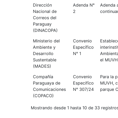
Dirección
Adenda N°
Adenda a
Nacional de
2
continua
Correos del
Paraguay
(DINACOPA)
Ministerio del
Convenio
Establec
Ambiente y
Específico
interinst
Desarrollo
N° 1
Ambienta
Sustentable
el MUVH
(MADES)
Compañía
Convenio
Para la 
Paraguaya de
Especifíco
MUVH, co
Comunicaciones
N° 307/24
parque C
(COPACO)
Mostrando desde 1 hasta 10 de 33 registro