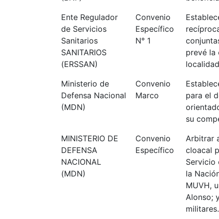
Ente Regulador
Convenio
Establec
de Servicios
Específico
recíproca
Sanitarios
N° 1
conjunt
SANITARIOS
prevé la
(ERSSAN)
localidad
Ministerio de
Convenio
Establece
Defensa Nacional
Marco
para el 
(MDN)
orientad
su compe
MINISTERIO DE
Convenio
Arbitrar 
DEFENSA
Específico
cloacal 
NACIONAL
Servicio
(MDN)
la Nació
MUVH, ub
Alonso; 
militares.