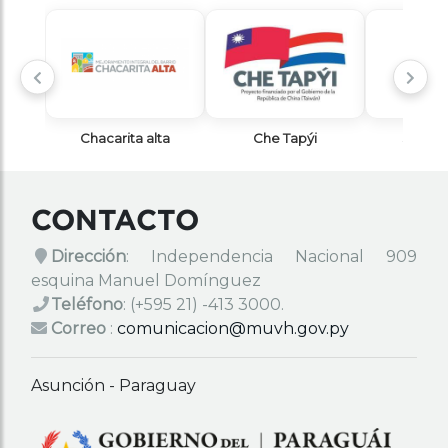
Che Tapýi
San francisco
Fon
CONTACTO
Dirección
: Independencia Nacional 909
esquina Manuel Domínguez
Teléfono
:
(+595 21) -413 3000.
Correo
:
comunicacion@muvh.gov.py
Asunción - Paraguay