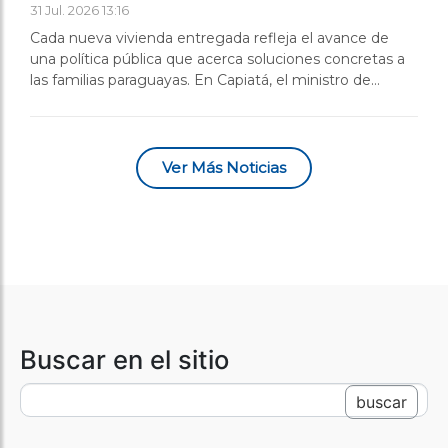
31 Jul. 2026 13:16
Cada nueva vivienda entregada refleja el avance de
una política pública que acerca soluciones concretas a
las familias paraguayas. En Capiatá, el ministro de
Urbanismo, Vivienda y Hábitat, Juan Carlos Baruja; el
viceministro de Vivienda e Infraestructura, Víctor
Villasboa; y...
Ver Más Noticias
Buscar en el sitio