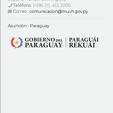
Teléfono
:
(+595 21) -413 3000.
Correo
:
comunicacion@muvh.gov.py
Asunción - Paraguay